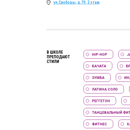
ул.Свободы, д.79, 2 этаж
В ШКОЛЕ
HIP-HOP
J
ПРЕПОДАЮТ
СТИЛИ
БАЧАТА
Б
ЗУМБА
ИН
ЛАТИНА СОЛО
РЕГГЕТОН
ТАНЦЕВАЛЬНЫЙ ФИ
ФИТНЕС
Х