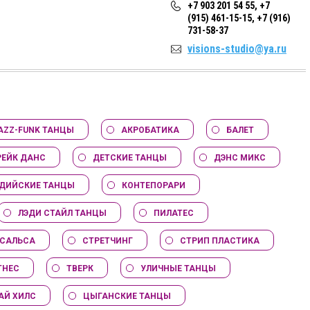
+7 903 201 54 55, +7
(915) 461-15-15, +7 (916)
731-58-37
visions-studio@ya.ru
AZZ-FUNK ТАНЦЫ
АКРОБАТИКА
БАЛЕТ
РЕЙК ДАНС
ДЕТСКИЕ ТАНЦЫ
ДЭНС МИКС
ДИЙСКИЕ ТАНЦЫ
КОНТЕПОРАРИ
ЛЭДИ СТАЙЛ ТАНЦЫ
ПИЛАТЕС
САЛЬСА
СТРЕТЧИНГ
СТРИП ПЛАСТИКА
ТНЕС
ТВЕРК
УЛИЧНЫЕ ТАНЦЫ
АЙ ХИЛС
ЦЫГАНСКИЕ ТАНЦЫ