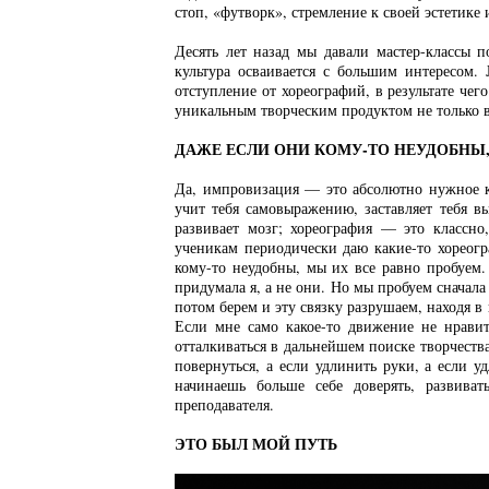
стоп, «футворк», стремление к своей эстетике 
Десять лет назад мы давали мастер-классы п
культура осваивается с большим интересом. 
отступление от хореографий, в результате че
уникальным творческим продуктом не только 
ДАЖЕ ЕСЛИ ОНИ КОМУ-ТО НЕУДОБНЫ,
Да, импровизация — это абсолютно нужное ка
учит тебя самовыражению, заставляет тебя в
развивает мозг; хореография — это классно
ученикам периодически даю какие-то хореог
кому-то неудобны, мы их все равно пробуем.
придумала я, а не они. Но мы пробуем сначала
потом берем и эту связку разрушаем, находя в
Если мне само какое-то движение не нрави
отталкиваться в дальнейшем поиске творчеств
повернуться, а если удлинить руки, а если 
начинаешь больше себе доверять, развив
преподавателя.
ЭТО БЫЛ МОЙ ПУТЬ