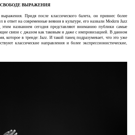
 О СВОБОДЕ ВЫРАЖЕНИЯ
 выражения. Придя после классического балета, он привнес более
в ответ на современные веяния в культуре, его назвали Modern Jazz
од этим названием сегодня представляют вниманию публики самые
ющие связи с джазом как таковым и даже с импровизацией. В данном
я, которое в тренде: Jazz. И такой танец подразумевает, что это уже
ствуют классические направления и более экспрессионистические,