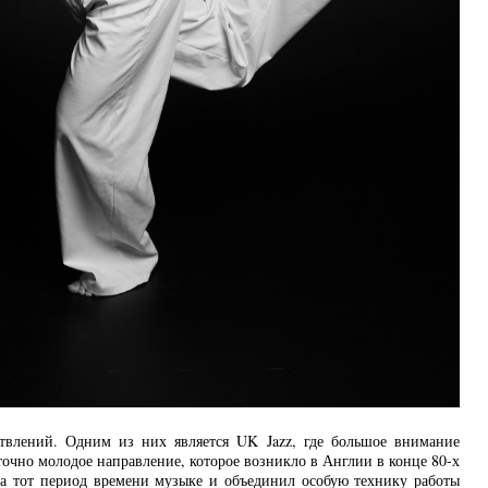
етвлений. Одним из них является UK Jazz, где большое внимание
таточно молодое направление, которое возникло в Англии в конце 80-х
на тот период времени музыке и объединил особую технику работы