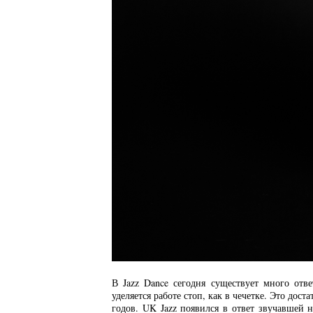
В Jazz Dance сегодня существует много отв
уделяется работе стоп, как в чечетке. Это дос
годов. UK Jazz появился в ответ звучавшей 