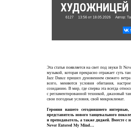
ХУДОЖНИЦЕЙ 
6127
13:56
от
18.05.2026
Автор: T
Эта статья появляется на свет под звуки It N
музыкой, которая прекрасно отражает суть та
Jazz Dance пришел дуновением свежего ветра 
всего, меняются условия обитания, настр
созиданию. В мир, где сперва эта всегда отно
с регламентированной техникой, джазовый тан
свои погодные условия, свой микроклимат.
Героиня нашего сегодняшнего интервью
представитель нового танцевального покол
и преподаватель, а также диджей. Вместе с 
Never Entered My Mind…