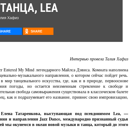
ТАНЦА, LEA
алия Хафиз
Интервью провела Талия Хафиз
ever Entered My Mind легендарного Майлса Дэвиса. Комната наполнена
нцевально-музыкального направления, о котором сейчас пойдет речь.
в мир танцевального искусства, где, как и в природе, первооснове
оения погоды, но остается неизменным стремление к свободе и
сительная свобода самовыражения существовала в классическом балете
ец, как и подразумевает его название, привнес свою импровизацию,
, Елена Татаренкова, выступающая под псевдонимом Lea, —
ения и направления Jazz Dance, международно признанный судья
ней мы окунемся в океан новой музыки и танца, который до этого