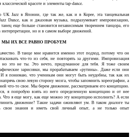
и классической красоте и элементы tap-dance.
о UK Jazz в Японии, где так же, как и в Корее, эта танцевальная
Jazz Dance, как и джазовая музыка, подразумевает импровизацию,
го танец еще больше становится независимым творением танцора, его
в интерпретации, но и в самом выборе движений.
 МЫ ИХ ВСЕ РАВНО ПРОБУЕМ
чество. В танце мне нравится именно этот подход, потому что он
ытаскивать что-то из себя, не повторять за другими. Импровизация
, но это не ты. Это нечто, придуманное для тебя. Я тоже своим
рафические зарисовки, мы прорабатываем «рутины». Даже если они
 И я понимаю, что ученикам они могут быть неудобны, так как их
 напрячь свою левую сторону мозга, чтобы запомнить хореографии, а
 ней что-то свое. Мы берем движение, рассматриваем его концепцию.
тся, я попробую взять из него определенную концепцию и от нее
а. Что я еще могу, как еще можно эту концепцию исполнить? А если
удлинить движение? Такие задачи оживляют ум. В таком диалоге ты
ать свои знания и иметь свой личный опыт, а не только опыт