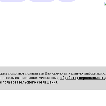
DanceDiadema
+7(921)742 2615
оторые помогают показывать Вам самую актуальную информацию
обработку персональных 
 на использование ваших метаданных,
и пользовательского соглашения.