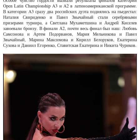
Особое чувство гордости вызвали результаты финалов категорий
Open Latin Championship A3 и A2 в латиноамериканской программе.
В категории A3 сразу два российских дуэта поднялись на пьедестал:
Наталия Свириденко и Павел Звычайный стали серебряными
призерами турнира, а Светлана Мухаметшина и Андрей Киселев
завоевали бронзу. В финали А2, почти весь финал был наш: Любовь
Самсонова и Артем Подорванов, Мария Мельникова и Павел
Звычайный, Марина Максимова и Кирилл Белоруков, Екатерина
Сухова и Даниил Егоренко, Ставитская Екатерина и Никита Чуриков.