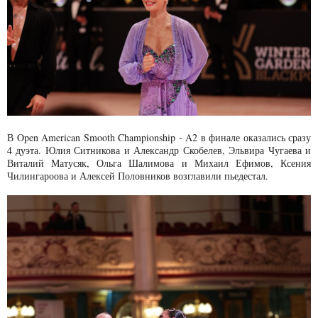
В Open American Smooth Championship - A2 в финале оказались сразу
4 дуэта. Юлия Ситникова и Александр Скобелев, Эльвира Чугаева и
Виталий Матусяк, Ольга Шалимова и Михаил Ефимов, Ксения
Чилингароова и Алексей Половников возглавили пьедестал.