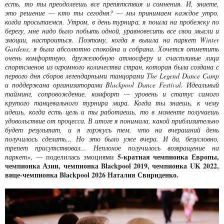
есть, то ты преодолеешь все препятствия и сомнения. И, знаете,
это решение — кто ты сегодня? — мы принимаем каждое утро,
когда просыпаемся. Утром, в день турнира, я пошла на пробежку по
берегу, мне надо было побыть одной, уравновесить все свои мысли и
эмоции, настроиться. Поэтому, когда я вышла на паркет Winter
Garden
s
, я была абсолютно спокойна и собрана. Хочется отметить
очень комфортную, дружелюбную атмосферу и счастливые лица
спортсменов из огромного количества стран, которая была создана с
первого дня сборов легендарными танцорами The Legend Dance Camp
и поддержана организаторами Blackpool Dance Festival. Идеальный
тайминг, сопровождение, комфорт — уровень и статус самого
крутого танцевального турнира мира. Когда ты знаешь, к чему
идешь, когда есть цель и ты работаешь, то в моменте получаешь
удовольствие от процесса. В итоге я понимала, какой приблизительно
будет результат, и я горжусь тем, что на вчерашний день
получилось сделать... Но это было уже вчера. И да, безусловно,
трепет присутствовал... Неплохое получилось возвращение на
5-кратная чемпионка Европы,
паркет»
, — поделилась эмоциями
чемпионка Азии, чемпионка Blackpool 2019, чемпионка UK 2022,
вице-чемпионка Blackpool 2026 Наталия Свириденко.