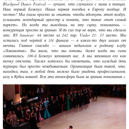
Blackpool Dance Festival — лучшее, что случалось с нами в танцах.
Наш первый Блэкпул. Наша первая поездка в Европу вообще. И
честно? Мы ехали просто за опытом, чтобы вдохнуть этот воздух,
услышать легендарный оркестр и понять, что такое «тот самый
паркет». Но когда ты выходишь на эту сцену, понимаешь —
конкуренция просто за гранью. Я до сих пор не верю, что мы сделали
это. RS Amateur: 44 место из 242 пар. Under 21: 33 место. Мы
остались под чертой в 1/4 финала — в каких-то двух шагах от
мечты. Главное спасибо — нашим педагогам и родному клубу
«Локомотив». Вы знали, что мы готовы, даже когда мы сами
сомневались. 100-й Блэкпул запомнит нас. А мы запомним его как
точку отсчета. Также хотелось бы отметить, что каждый день
турнира был просто незабываемым. Организация была такой, что,
находясь там, в любой день можно было увидеть профессионалов,
шоу и Кубки команд. Вся эта атмосфера была за гранью понимания.»