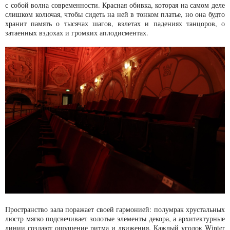
с собой волна современности. Красная обивка, которая на самом деле
слишком колючая, чтобы сидеть на ней в тонком платье, но она будто
хранит память о тысячах шагов, взлетах и падениях танцоров, о
затаенных вздохах и громких аплодисментах.
Пространство зала поражает своей гармонией: полумрак хрустальных
люстр мягко подсвечивает золотые элементы декора, а архитектурные
линии создают ощущение ритма и движения. Каждый уголок Winter