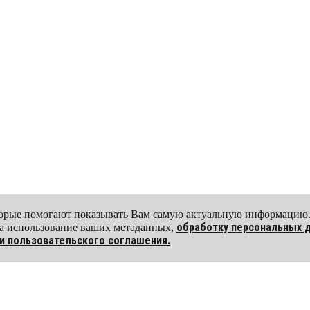
В рамках программы пройдут 
всех возрастных категорий для
Champions’ Ball 2021 пройдет A
участников турнира ждет ярко
Специальным сюрпризом на Cha
сформировавшихся танцевальн
невероятным шоу-номером пор
категории профессионалы лат
Европы среди профессионалов
четырехкратный чемпион Росси
призер международных турнир
оторые помогают показывать Вам самую актуальную информацию
чемпион Европы, выступит вм
обработку персональных 
 на использование ваших метаданных,
призером крупных соревнован
и пользовательского соглашения.
чемпионата мира WDC AL.
Все вечерние отделения Champi